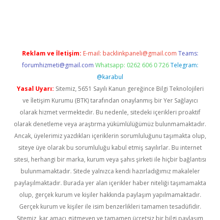
güncel
tulipbet giriş
Reklam ve İletişim:
E-mail:
backlinkpaneli@gmail.com
Teams:
forumhizmeti@gmail.com
Whatsapp: 0262 606 0 726
Telegram:
@karabul
Yasal Uyarı:
Sitemiz, 5651 Sayılı Kanun gereğince Bilgi Teknolojileri
ve İletişim Kurumu (BTK) tarafından onaylanmış bir Yer Sağlayıcı
olarak hizmet vermektedir. Bu nedenle, sitedeki içerikleri proaktif
olarak denetleme veya araştırma yükümlülüğümüz bulunmamaktadır.
Ancak, üyelerimiz yazdıkları içeriklerin sorumluluğunu taşımakta olup,
siteye üye olarak bu sorumluluğu kabul etmiş sayılırlar. Bu internet
sitesi, herhangi bir marka, kurum veya şahıs şirketi ile hiçbir bağlantısı
bulunmamaktadır. Sitede yalnızca kendi hazırladığımız makaleler
paylaşılmaktadır. Burada yer alan içerikler haber niteliği taşımamakta
olup, gerçek kurum ve kişiler hakkında paylaşım yapılmamaktadır.
Gerçek kurum ve kişiler ile isim benzerlikleri tamamen tesadüfidir.
Sitemiz, kar amacı gütmeyen ve tamamen ücretsiz bir bilgi paylaşım