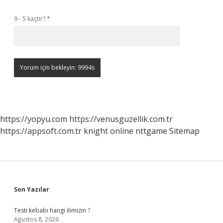
9 - 5 kaçtır?
*
https://yopyu.com
https://venusguzellik.com.tr
https://appsoft.com.tr
knight online
nttgame
Sitemap
Sidebar
Son Yazılar
Testi kebabı hangi ilimizin ?
Ağustos 8, 2026