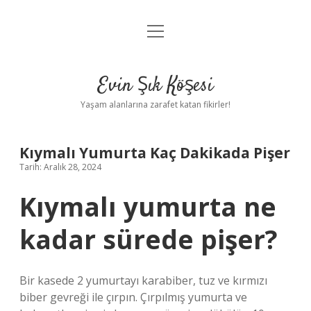
menüyü
Anasayfa
aç
Gizlilik Politikası
Evin Şık Köşesi
Yasal Uyarı
Yaşam alanlarına zarafet katan fikirler!
Hakkımızda
Kıymalı Yumurta Kaç Dakikada Pişer
Tarih: Aralık 28, 2024
Kıymalı yumurta ne
kadar sürede pişer?
Bir kasede 2 yumurtayı karabiber, tuz ve kırmızı
biber gevreği ile çırpın. Çırpılmış yumurta ve