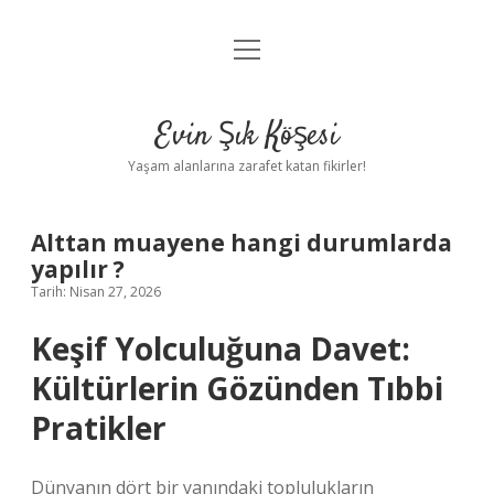
menüyü
Anasayfa
aç
Gizlilik Politikası
Evin Şık Köşesi
Yasal Uyarı
Yaşam alanlarına zarafet katan fikirler!
Hakkımızda
Alttan muayene hangi durumlarda
yapılır ?
Tarih: Nisan 27, 2026
Keşif Yolculuğuna Davet:
Kültürlerin Gözünden Tıbbi
Pratikler
Dünyanın dört bir yanındaki toplulukların