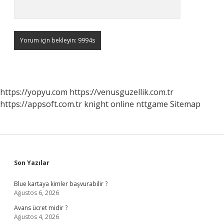
https://yopyu.com
https://venusguzellik.com.tr
https://appsoft.com.tr
knight online
nttgame
Sitemap
Sidebar
Son Yazılar
Blue kartaya kimler başvurabilir ?
Ağustos 6, 2026
Avans ücret midir ?
Ağustos 4, 2026