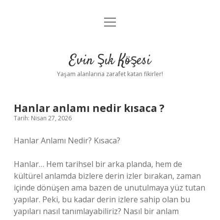
menüyü
Anasayfa
aç
Gizlilik Politikası
Evin Şık Köşesi
Yasal Uyarı
Yaşam alanlarına zarafet katan fikirler!
Hakkımızda
Hanlar anlamı nedir kısaca ?
Tarih: Nisan 27, 2026
Hanlar Anlamı Nedir? Kısaca?
Hanlar… Hem tarihsel bir arka planda, hem de
kültürel anlamda bizlere derin izler bırakan, zaman
içinde dönüşen ama bazen de unutulmaya yüz tutan
yapılar. Peki, bu kadar derin izlere sahip olan bu
yapıları nasıl tanımlayabiliriz? Nasıl bir anlam