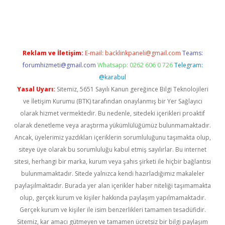
hiltonbet güncel
tulipbet giriş
Reklam ve İletişim:
E-mail:
backlinkpaneli@gmail.com
Teams:
forumhizmeti@gmail.com
Whatsapp: 0262 606 0 726
Telegram:
@karabul
Yasal Uyarı:
Sitemiz, 5651 Sayılı Kanun gereğince Bilgi Teknolojileri
ve İletişim Kurumu (BTK) tarafından onaylanmış bir Yer Sağlayıcı
olarak hizmet vermektedir. Bu nedenle, sitedeki içerikleri proaktif
olarak denetleme veya araştırma yükümlülüğümüz bulunmamaktadır.
Ancak, üyelerimiz yazdıkları içeriklerin sorumluluğunu taşımakta olup,
siteye üye olarak bu sorumluluğu kabul etmiş sayılırlar. Bu internet
sitesi, herhangi bir marka, kurum veya şahıs şirketi ile hiçbir bağlantısı
bulunmamaktadır. Sitede yalnızca kendi hazırladığımız makaleler
paylaşılmaktadır. Burada yer alan içerikler haber niteliği taşımamakta
olup, gerçek kurum ve kişiler hakkında paylaşım yapılmamaktadır.
Gerçek kurum ve kişiler ile isim benzerlikleri tamamen tesadüfidir.
Sitemiz, kar amacı gütmeyen ve tamamen ücretsiz bir bilgi paylaşım