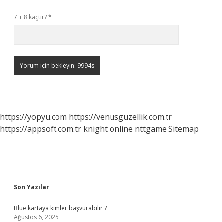
7 + 8 kaçtır?
*
https://yopyu.com
https://venusguzellik.com.tr
https://appsoft.com.tr
knight online
nttgame
Sitemap
Sidebar
Son Yazılar
Blue kartaya kimler başvurabilir ?
Ağustos 6, 2026